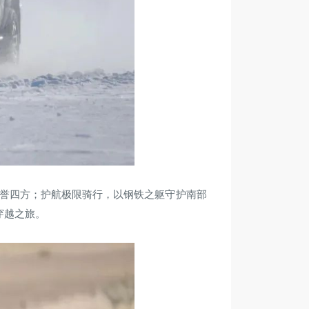
美誉四方；护航极限骑行，以钢铁之躯守护南部
穿越之旅。