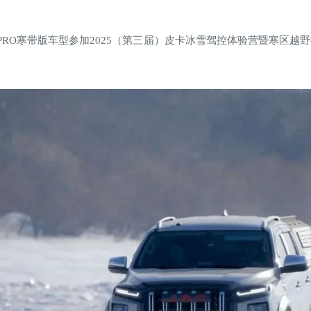
 PRO寒带版车型参加2025（第三届）皮卡冰雪驾控体验营暨寒区