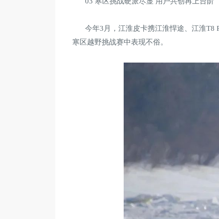
03 寒区挑战硬派尽显 用户共创再上台阶
今年3月，江淮皮卡携江淮悍途、江淮T8
寒区越野挑战赛中表现不俗。