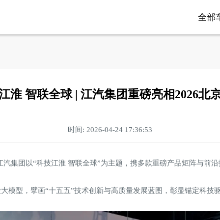
全部
江淮 智联全球 | 江汽集团重磅亮相2026北
时间: 2026-04-24 17:36:53
幕。江汽集团以“科技江淮 智联全球”为主题，携多款重磅产品矩阵与前
检大模型，擘画“十五五”技术创新与高质量发展蓝图，彰显锚定科技