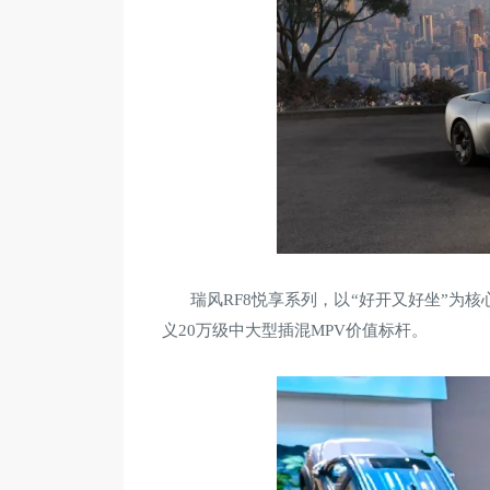
瑞风RF8悦享系列，以“好开又好坐”
义20万级中大型插混MPV价值标杆。