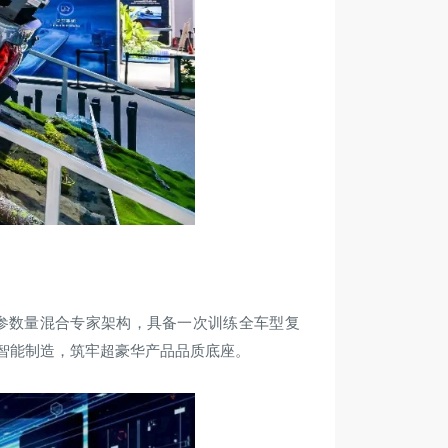
亿参数量混合专家架构，具备一次训练全车型复
能智能制造，筑牢超豪华产品品质底座。