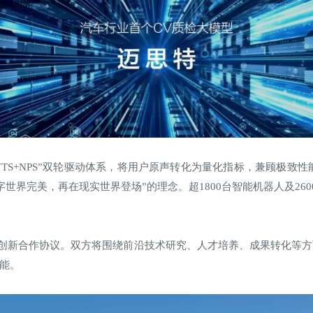
TS+NPS”双轮驱动体系，将用户原声转化为量化指标，兼顾极致性能
世界完美，再在现实世界登场”的理念。超1800台智能机器人及26
创新合作协议。双方将围绕前沿技术研究、人才培养、成果转化等方
动能。