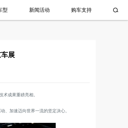
车型
新闻活动
购车支持
京车展
沿技术成果重磅亮相。
驱动、加速迈向世界一流的坚定决心。