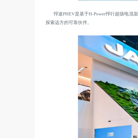
悍途PHEV是基于H-Power悍行超级
探索远方的可靠伙伴。