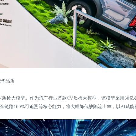
豪华品质
CV质检大模型。作为汽车行业首款CV质检大模型，该模型采用30
全链路100%可追溯等核心能力，将大幅降低缺陷流出率，以AI赋