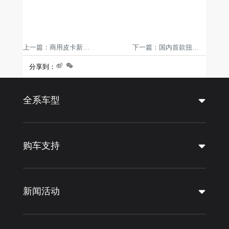
上一篇：商用皮卡新标杆，江淮T8劲擎版焕新上市，多款柴油车型全线升级
下一篇：国内首款扭矩破千级混动皮卡！江淮悍途PHEV国内首发亮相上海车展
分享到：
全系车型
购车支持
新闻活动