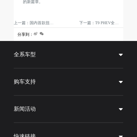
的新篇章。
上一篇：国内首款扭矩破千级混动皮卡！江淮悍途PHEV国内首发亮相上海车展
下一篇：T9 PHEV全球首发，江汽集团亮相2025墨尔本车展
分享到：
全系车型
购车支持
新闻活动
快速链接