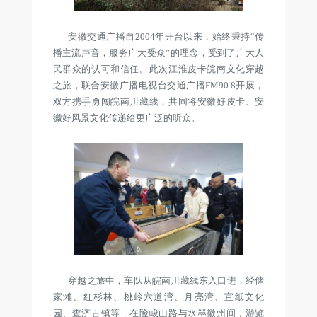
安徽交通广播自2004年开台以来，始终秉持“传
播主流声音，服务广大受众”的理念，受到了广大人
民群众的认可和信任。此次江淮皮卡皖南文化穿越
之旅，联合安徽广播电视台交通广播FM90.8开展，
双方携手勇闯皖南川藏线，共同将安徽好皮卡、安
徽好风景文化传递给更广泛的听众。
穿越之旅中，车队从皖南川藏线东入口进，经储
家滩、红杉林、桃岭六道湾、月亮湾、宣纸文化
园、查济古镇等，在险峻山路与水墨徽州间，游览