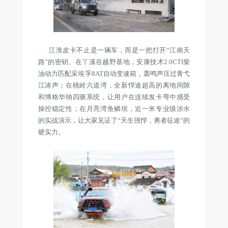
江淮皮卡不止是一辆车，而是一把打开“江南天
路”的密钥。在丫溪谷越野基地，安康技术2.0CTI柴
油动力匹配采埃孚8AT自动变速箱，轰鸣声压过青弋
江涛声；在桃岭六道湾，全新悍途超高的离地间隙
和博格华纳四驱系统，让用户在连续发卡弯中感受
操控稳定性；在月亮湾鱼鳞坝，近一米专业级涉水
的实战演示，让大家见证了“天生强悍，勇者征途”的
硬实力。